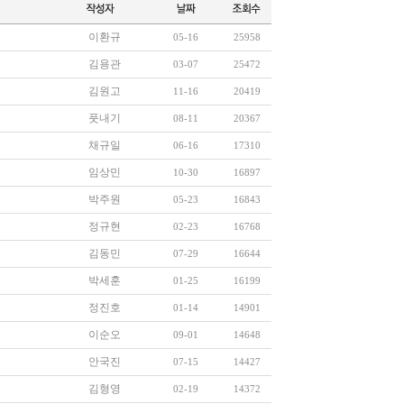
이환규
05-16
25958
김용관
03-07
25472
김원고
11-16
20419
풋내기
08-11
20367
채규일
06-16
17310
임상민
10-30
16897
박주원
05-23
16843
정규현
02-23
16768
김동민
07-29
16644
박세훈
01-25
16199
정진호
01-14
14901
이순오
09-01
14648
안국진
07-15
14427
김형영
02-19
14372