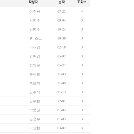
신주용
07-21
4
김천주
09-04
3
김병수
10-24
3
나비스코
10-30
3
이재영
02-16
3
안해경
05-07
3
정영운
05-27
3
홍대한
11-03
3
최윤혁
11-09
3
김주석
11-13
3
김수현
12-01
3
박동진
01-05
3
김정수
01-05
3
이상현
03-02
3