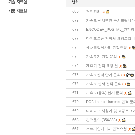
680
견적의뢰
(1)
679
가속도 센서관련 문의드립니다
678
ENCODER_POSITAL_견적
677
마이크로폰 견적서 요청드립니
676
센서및악세사리 견적요청
(1)
675
가속도계 견적 문의
(1)
674
계측기 견적 요청 건
(1)
673
가속도센서 단가 문의
(1)
672
가속도 센서 견적 문의
(1)
671
가속도(충격) 센서 문의
(1)
670
PCB Impact Hammer 견적 문
669
다이나모 시험기 및 코깅토크 
668
견적문의 (356A33)
(1)
667
스트레인게이지 견적요청
(1)