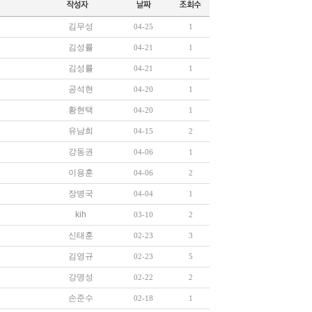
김무성
04-25
1
김성률
04-21
1
김성률
04-21
1
공석현
04-20
1
황현택
04-20
1
유남희
04-15
2
강동권
04-06
1
이용훈
04-06
2
장병국
04-04
1
kih
03-10
2
신태훈
02-23
3
김영규
02-23
5
강명성
02-22
2
손준수
02-18
1