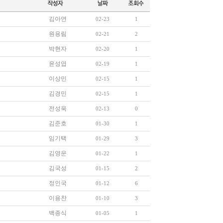
김아연
02-23
1
원용림
02-21
2
박현자
02-20
1
윤성엽
02-19
1
이상민
02-15
1
김경민
02-15
1
전성욱
02-13
0
김준호
01-30
1
임기택
01-29
3
김영운
01-22
1
김국성
01-15
2
정인국
01-12
6
이용찬
01-10
3
백종식
01-05
1