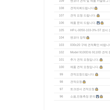
109
엔코더 견적 및 제품 카달로그 
108
견적의뢰드립니다
107
견적 요청 드립니다.
106
제품 문의 드립니다.
105
HP-L-0050-103-3%-ST 
104
엔코더 장착
103
030c20 구매 견적확인 바랍니
102
Model 9100D와 9110D 견
101
추가 견적 요청입니다.
100
제품 견적 요청입니다.
99
견적요청드립니다.
98
견적요청
97
토크센서 견적요청
96
소음,진동측정 문의