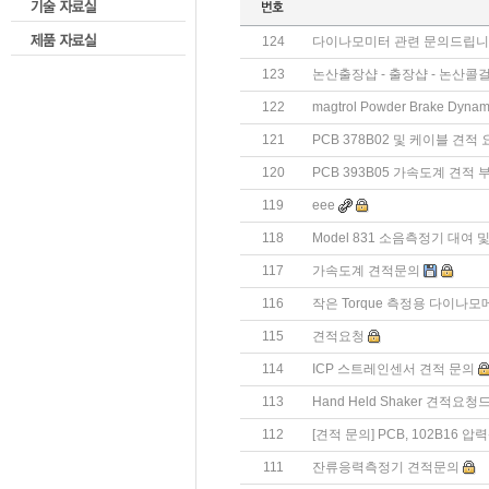
124
다이나모미터 관련 문의드립니
123
논산출장샵 - 출장샵 - 논산콜
122
magtrol Powder Brake Dyn
121
PCB 378B02 및 케이블 견적
120
PCB 393B05 가속도계 견적
119
eee
118
Model 831 소음측정기 대여
117
가속도계 견적문의
116
작은 Torque 측정용 다이나모
115
견적요청
114
ICP 스트레인센서 견적 문의
113
Hand Held Shaker 견적요
112
[견적 문의] PCB, 102B16 
111
잔류응력측정기 견적문의