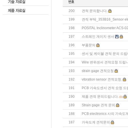
200
견적 문의합니다.
199
견적 부탁_353B16_Sensor et
198
POSITAL Inclinometer ACS
197
스트레인 게이지 센서
196
부품문의
195
센서 및 케이블 견적 문의 드립
194
Wire 변위센서 견적요청 드립
193
strain gage 견적요청
192
vibration sensor 견적요청.
191
PCB 가속도센서 견적 요청 드
190
제품 견적 문의드립니다.
(1)
189
Strain gage 견적 문의
188
PCB electronics 사의 가
187
가속도계 견적문의