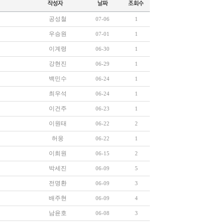
공성철
07-06
1
우승원
07-01
1
이계령
06-30
1
강현진
06-29
1
백민수
06-24
1
최우석
06-24
1
이건주
06-23
1
이원태
06-22
2
허웅
06-22
1
이희원
06-15
2
박세진
06-09
5
전명환
06-09
3
배주현
06-09
4
남윤호
06-08
3