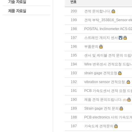
200
견적 문의합니다.
199
견적 부탁_353B16_Sensor et
198
POSITAL Inclinometer ACS
197
스트레인 게이지 센서
196
부품문의
195
센서 및 케이블 견적 문의 드립
194
Wire 변위센서 견적요청 드립
193
strain gage 견적요청
192
vibration sensor 견적요청.
191
PCB 가속도센서 견적 요청 드
190
제품 견적 문의드립니다.
(1)
189
Strain gage 견적 문의
188
PCB electronics 사의 가
187
가속도계 견적문의