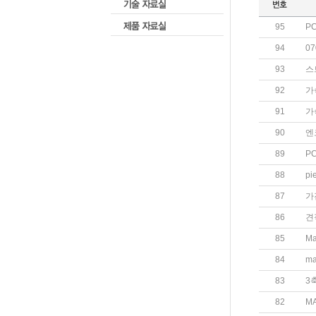
95
PC
94
07
93
스
92
가
91
가
90
엔
89
P
88
pi
87
가
86
견
85
M
84
m
83
3
82
M