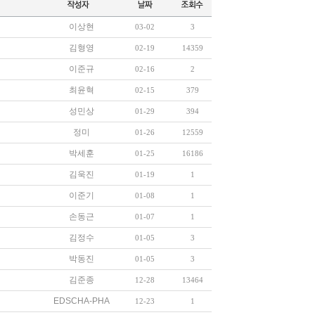
이상현
03-02
3
김형영
02-19
14359
이준규
02-16
2
최윤혁
02-15
379
성민상
01-29
394
정미
01-26
12559
박세훈
01-25
16186
김욱진
01-19
1
이준기
01-08
1
손동근
01-07
1
김정수
01-05
3
박동진
01-05
3
김준종
12-28
13464
EDSCHA-PHA
12-23
1