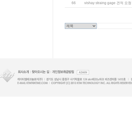
66
vishay straing gage 견적 요청